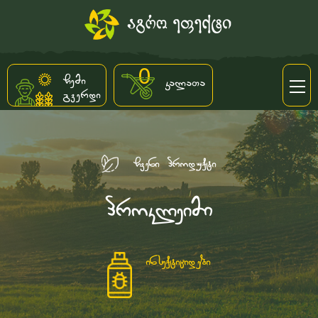
0
ჩემი
კალათა
გვერდი
ჩვენი პროდუქტი
პროკლეიმი
ინსექტიციდები