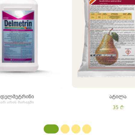
დელმეტრინი
ატილა
არ არის მარაგში
35