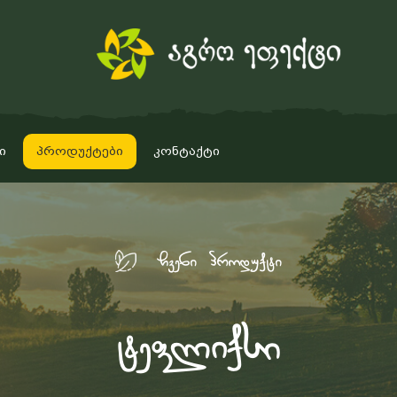
ი
პროდუქტები
კონტაქტი
ჩვენი პროდუქტი
ტეფლიქსი